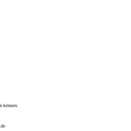
en können.
.de