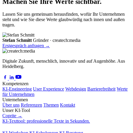
Machen Sie Ihre Werte sichtbar.
Lassen Sie uns gemeinsam herausfinden, wofür Ihr Unternehmen
steht und wie Sie diese Werte glaubwürdig nach innen und außen
tragen.
Stefan Schmitt
Gründer · createch:media
Erstgespräch anfragen →
Digitale Zukunft, menschlich, innovativ und auf Augenhöhe. Aus
Heidelberg.
Kompetenzen
KI-Engineering
User Experience
Webdesign
Barrierefreiheit
Werte
für Unternehmen
Unternehmen
Über uns
Referenzen
Themen
Kontakt
Unser KI-Tool
Coprite
→
KI-Texttool: professionelle Texte in Sekunden.
KI-Workshop
KI-Schulungen
KI-Beratung