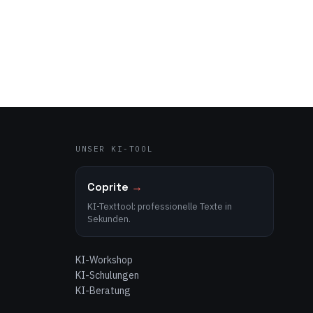
UNSER KI-TOOL
Coprite
→
KI-Texttool: professionelle Texte in
Sekunden.
KI-Workshop
KI-Schulungen
KI-Beratung